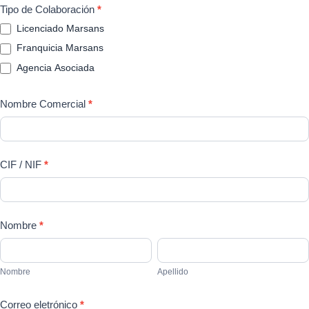
Solicitud
Tipo de Colaboración
*
de
Licenciado Marsans
Saltar
Alta
Franquicia Marsans
al
Profesional
Agencia Asociada
contenido
Nombre Comercial
*
CIF / NIF
*
Nombre
*
Nombre
Apellido
Nombre
Apellido
Correo eletrónico
*