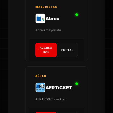
MAYORISTAS
Abreu
Abreu mayorista.
ACCESO
PORTAL
B2B
AÉREO
AERTiCKET
AERTiCKET cockpit.