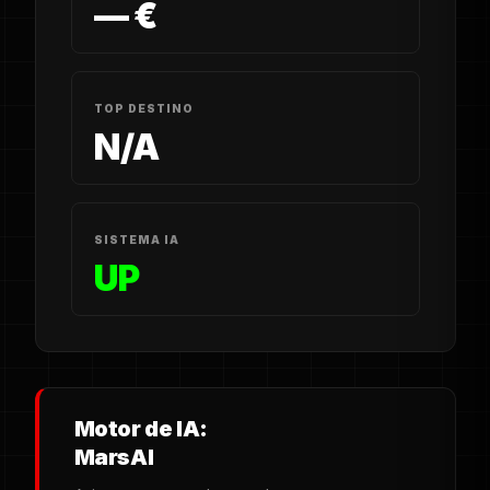
— €
TOP DESTINO
N/A
SISTEMA IA
UP
Motor de IA:
MarsAI